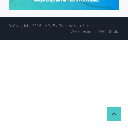
© Copyright 2016 - ARKE / Tüm Hakları Saklıdır.
Web Tasarım
: Web Studio