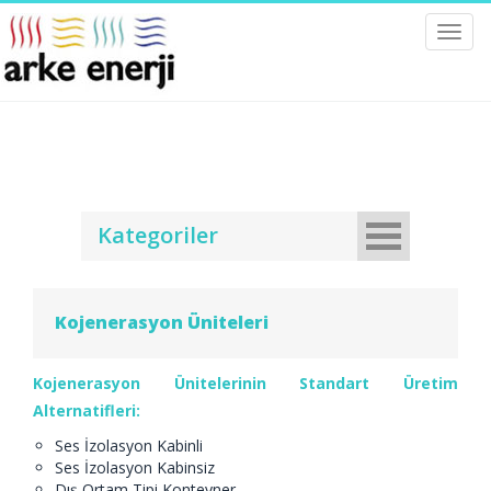
Toggl
navig
Kategoriler
Kojenerasyon Üniteleri
Kojenerasyon Ünitelerinin Standart Üretim
Alternatifleri:
Ses İzolasyon Kabinli
Ses İzolasyon Kabinsiz
Dış Ortam Tipi Konteyner