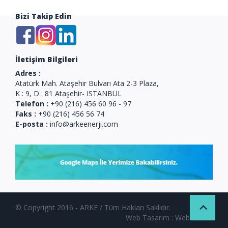
Bizi Takip Edin
İletişim Bilgileri
Adres :
Atatürk Mah. Ataşehir Bulvarı Ata 2-3 Plaza,
K : 9, D : 81 Ataşehir- ISTANBUL
Telefon :
+90 (216) 456 60 96 - 97
Faks :
+90 (216) 456 56 74
E-posta :
info@arkeenerji.com
© Copyright 2016 - ARKE / Tüm Hakları Saklıdır.
Web Tasarım
: Web Studio