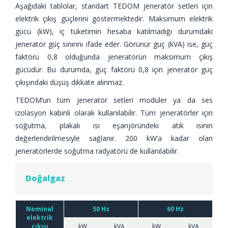
Aşağıdaki tablolar, standart TEDOM jeneratör setleri için
elektrik çıkış güçlerini göstermektedir. Maksimum elektrik
gücü (kW), iç tüketimin hesaba katılmadığı durumdaki
jeneratör güç sınırını ifade eder. Görünür güç (kVA) ise, güç
faktörü 0,8 olduğunda jeneratörün maksimum çıkış
gücüdür. Bu durumda, güç faktörü 0,8 için jeneratör güç
çıkışındaki düşüş dikkate alınmaz.
TEDOM’un tüm jeneratör setleri modüler ya da ses
izolasyon kabinli olarak kullanılabilir. Tüm jeneratörler için
soğutma, plakalı ısı eşanjöründeki atık ısının
değerlendirilmesiyle sağlanır. 200 kW’a kadar olan
jeneratörlerde soğutma radyatörü de kullanılabilir.
Doğalgaz
Nominal
50 Hz
60 Hz
elektrik
çıkışı
kW
kVA
kW
kVA