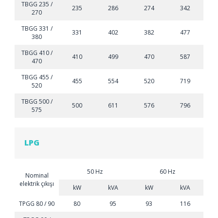
TBGG 235 /
235
286
274
342
270
TBGG 331 /
331
402
382
477
380
TBGG 410 /
410
499
470
587
470
TBGG 455 /
455
554
520
719
520
TBGG 500 /
500
611
576
796
575
LPG
50 Hz
60 Hz
Nominal
elektrik çıkışı
kW
kVA
kW
kVA
TPGG 80 / 90
80
95
93
116