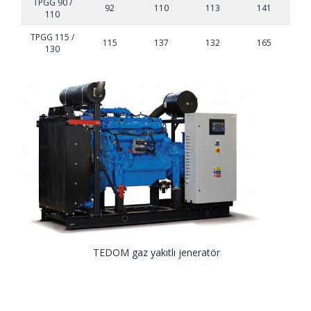
TPGG 90 /
92
110
113
141
110
TPGG 115 /
115
137
132
165
130
TEDOM gaz yakıtlı jeneratör